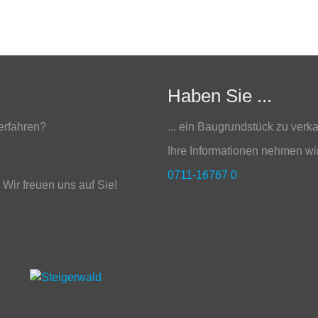
Haben Sie ...
erfahren?
.
.. ein Baugrundstück zu verk
Ihre Informationen nehmen wi
0711-16767 0
Wir freuen uns auf Sie!